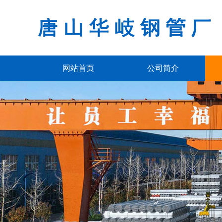
网站首页
公司简介