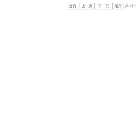
首页
上一页
下一页
尾页
共3个