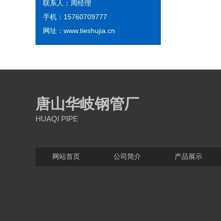
联系人：周经理
手机：15760709777
网址：www.tieshujia.cn
唐山华岐钢管厂
HUAQI PIPE
网站首页
公司简介
产品展示