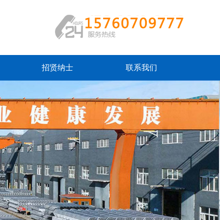
招贤纳士
联系我们